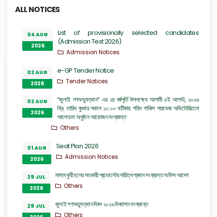
ALL NOTICES
List of provisionally selected candidates
04 AUG
(Admission Test 2026)
2026
Admission Notices
e-GP Tender Notice
02 AUG
Tender Notices
2026
“জুলাই গণঅভ্যুত্থান” এর ২য় বর্ষপূর্তি উপলক্ষ্যে আগামী ৫ই আগস্ট, ২০২৬
02 AUG
খ্রি. তারিখ বুধবার সকাল ১০:০০ ঘটিকায় শহিদ শাকিল পারভেজ অডিটোরিয়ামে
2026
আলোচনা অনুষ্ঠান আয়োজন সংক্রান্ত
Others
Seat Plan 2026
01 AUG
Admission Notices
2026
মাদাম কুরী হলের সহকারী প্রভোস্টের দায়িত্ব প্রদান সংক্রান্ত অফিস আদেশ
29 JUL
Others
2026
জুলাই গণঅভ্যুত্থান দিবস ২০২৬ উদযাপন সংক্রান্ত
29 JUL
Others