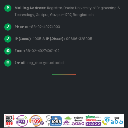
Mailing Address:
Registrar, Dhaka University of Engineering &
Technology, Gazipur, Gazipur-1707, Bangladesh
Phone:
+88-02-49274003
IP (
Local
) :
1005
&
IP (
Direct
) :
09666-328005
Fax:
+88-02-49274001-02
Email:
reg_duet@duet.ac.bd