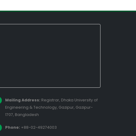
Mailing Address:
Registrar, Dhaka University of
Engineering & Technology, Gazipur, Gazipur-
1707, Bangladesh
Phone:
+88-02-49274003