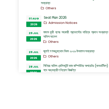
সংক্রান্ত
Others
Seat Plan 2026
01 AUG
Admission Notices
2026
মাদাম কুরী হলের সহকারী প্রভোস্টের দায়িত্ব প্রদান সংক্রান্ত
29 JUL
অফিস আদেশ
2026
Others
জুলাই গণঅভ্যুত্থান দিবস ২০২৬ উদযাপন সংক্রান্ত
29 JUL
Others
2026
সিনিয়র অফিস এ্যসিসটেন্ট কাম কম্পিউটার অপারেটর (কনভার্টিবল)
28 JUL
পদে অভ্যন্তরীণ নিয়োগ বিজ্ঞপ্তি
2026
Career Notices
ঢাকা প্রকৌশল ও প্রযুক্তি বিশ্ববিদ্যালয়, গাজীপুর এর
28 JUL
ইলেকট্রিক্যাল এন্ড ইলেকট্রনিক ইঞ্জিনিয়ারিং বিভাগের অধ্যাপক
2026
ড. প্রকৌশলী রুমা অত্র বিশ্ববিদ্যালয়ের প্রো-ভাইস চ্যান্সেলর
পদে যোগদান সংক্রান্ত বিজ্ঞপ্তি
Others