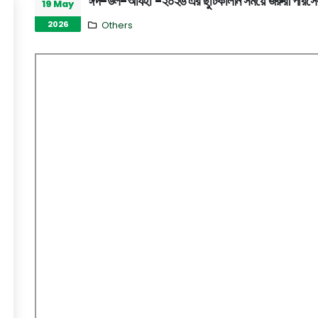
ঈদ-উল-আযহা -২০২৬ এর ছুটিকালীন সময়ে জরুরী পরিসেবার দা
19 May
2026
Others