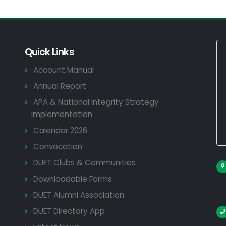
Quick Links
Account Manual
Annual Report
APA & National Integrity Strategy
Implementation
Calendar 2026
Convocation
DUET Clubs & Communities
Downloadable Forms
DUET Alumni Association
DUET Directory App