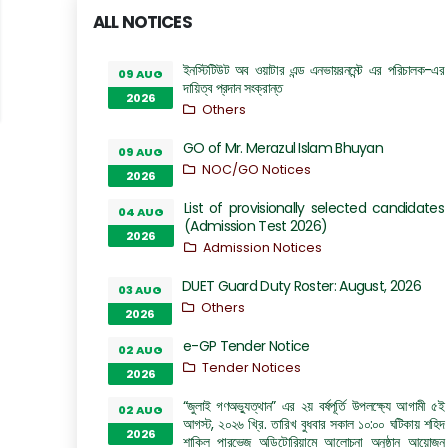
ALL NOTICES
ইনস্টিটিউট অব ওয়াটার এন্ড এনভায়রনমেন্ট এর পরিচালক-এর
09 AUG
দায়িত্ব প্রদান সংক্রান্ত
2026
Others
GO of Mr. Merazul Islam Bhuyan
09 AUG
NOC/GO Notices
2026
List of provisionally selected candidates
04 AUG
(Admission Test 2026)
2026
Admission Notices
DUET Guard Duty Roster: August, 2026
03 AUG
Others
2026
e-GP Tender Notice
02 AUG
Tender Notices
2026
“জুলাই গণঅভ্যুত্থান” এর ২য় বর্ষপূর্তি উপলক্ষ্যে আগামী ৫ই
02 AUG
আগস্ট, ২০২৬ খ্রি. তারিখ বুধবার সকাল ১০:০০ ঘটিকায় শহিদ
2026
শাকিল পারভেজ অডিটোরিয়ামে আলোচনা অনুষ্ঠান আয়োজন