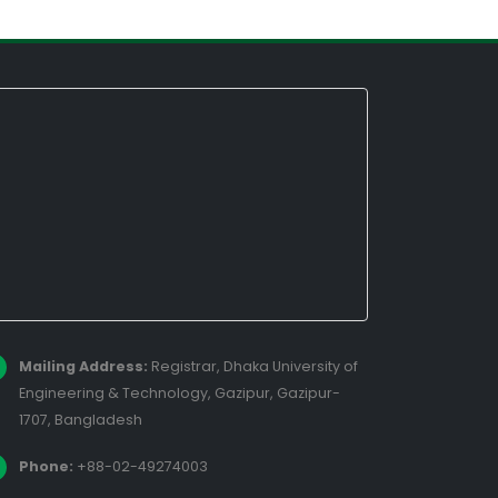
Mailing Address:
Registrar, Dhaka University of
Engineering & Technology, Gazipur, Gazipur-
1707, Bangladesh
Phone:
+88-02-49274003