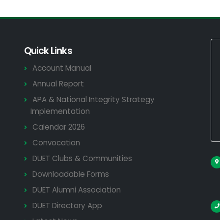
Quick Links
Account Manual
Annual Report
APA & National Integrity Strategy
Implementation
Calendar 2026
Convocation
DUET Clubs & Communities
Downloadable Forms
DUET Alumni Association
DUET Directory App