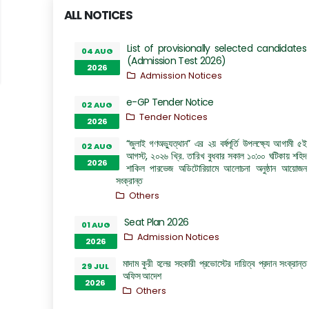
ALL NOTICES
List of provisionally selected candidates
04 AUG
(Admission Test 2026)
2026
Admission Notices
e-GP Tender Notice
02 AUG
Tender Notices
2026
“জুলাই গণঅভ্যুত্থান” এর ২য় বর্ষপূর্তি উপলক্ষ্যে আগামী ৫ই
02 AUG
আগস্ট, ২০২৬ খ্রি. তারিখ বুধবার সকাল ১০:০০ ঘটিকায় শহিদ
2026
শাকিল পারভেজ অডিটোরিয়ামে আলোচনা অনুষ্ঠান আয়োজন
সংক্রান্ত
Others
Seat Plan 2026
01 AUG
Admission Notices
2026
মাদাম কুরী হলের সহকারী প্রভোস্টের দায়িত্ব প্রদান সংক্রান্ত
29 JUL
অফিস আদেশ
2026
Others