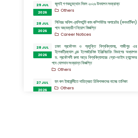
জুলাই গণঅভ্যুত্থান দিবস ২০২৬ উদযাপন সংক্রান্ত
29 JUL
Others
2026
সিনিয়র অফিস এ্যসিসটেন্ট কাম কম্পিউটার অপারেটর (কনভার্টিবল)
28 JUL
পদে অভ্যন্তরীণ নিয়োগ বিজ্ঞপ্তি
2026
Career Notices
ঢাকা প্রকৌশল ও প্রযুক্তি বিশ্ববিদ্যালয়, গাজীপুর এর
28 JUL
ইলেকট্রিক্যাল এন্ড ইলেকট্রনিক ইঞ্জিনিয়ারিং বিভাগের অধ্যাপক
2026
ড. প্রকৌশলী রুমা অত্র বিশ্ববিদ্যালয়ের প্রো-ভাইস চ্যান্সেলর
পদে যোগদান সংক্রান্ত বিজ্ঞপ্তি
Others
হল কল ইমার্জেন্সীতে দায়িত্বরত চিকিৎসকদের নামের তালিকা
27 JUL
Others
2026
“জুলাই গণঅভ্যুত্থান দিবস ২০২৬” পালন উপলক্ষ্যে গঠিত কমিটির
26 JUL
অফিস আদেশ
2026
Others
GO of Prof. Dr. Biplov Kumar Roy
22 JUL
NOC/GO Notices
2026