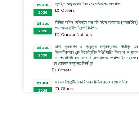
জুলাই গণঅভ্যুত্থান দিবস ২০২৬ উদযাপন সংক্রান্ত
29 JUL
Others
2026
সিনিয়র অফিস এ্যসিসটেন্ট কাম কম্পিউটার অপারেটর (কনভার্টিবল)
28 JUL
পদে অভ্যন্তরীণ নিয়োগ বিজ্ঞপ্তি
2026
Career Notices
ঢাকা প্রকৌশল ও প্রযুক্তি বিশ্ববিদ্যালয়, গাজীপুর এর
28 JUL
ইলেকট্রিক্যাল এন্ড ইলেকট্রনিক ইঞ্জিনিয়ারিং বিভাগের অধ্যাপক
2026
ড. প্রকৌশলী রুমা অত্র বিশ্ববিদ্যালয়ের প্রো-ভাইস চ্যান্সেলর
পদে যোগদান সংক্রান্ত বিজ্ঞপ্তি
Others
হল কল ইমার্জেন্সীতে দায়িত্বরত চিকিৎসকদের নামের তালিকা
27 JUL
Others
2026
“জুলাই গণঅভ্যুত্থান দিবস ২০২৬” পালন উপলক্ষ্যে গঠিত কমিটির
26 JUL
অফিস আদেশ
2026
Others
GO of Prof. Dr. Biplov Kumar Roy
22 JUL
NOC/GO Notices
2026