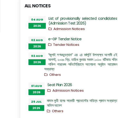
ALL NOTICES
List of provisionally selected candidates
04 AUG
(Admission Test 2026)
2026
Admission Notices
e-GP Tender Notice
02 AUG
Tender Notices
2026
“জুলাই গণঅভ্যুত্থান” এর ২য় বর্ষপূর্তি উপলক্ষ্যে আগামী ৫ই
02 AUG
আগস্ট, ২০২৬ খ্রি. তারিখ বুধবার সকাল ১০:০০ ঘটিকায় শহিদ
2026
শাকিল পারভেজ অডিটোরিয়ামে আলোচনা অনুষ্ঠান আয়োজন
সংক্রান্ত
Others
Seat Plan 2026
01 AUG
Admission Notices
2026
মাদাম কুরী হলের সহকারী প্রভোস্টের দায়িত্ব প্রদান সংক্রান্ত
29 JUL
অফিস আদেশ
2026
Others