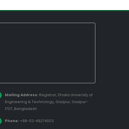
Mailing Address:
Registrar, Dhaka University of
Engineering & Technology, Gazipur, Gazipur-
1707, Bangladesh
Phone:
+88-02-49274003