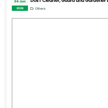
DUET Cleaner, Guard and Gardener D
04 Jun
2026
Others