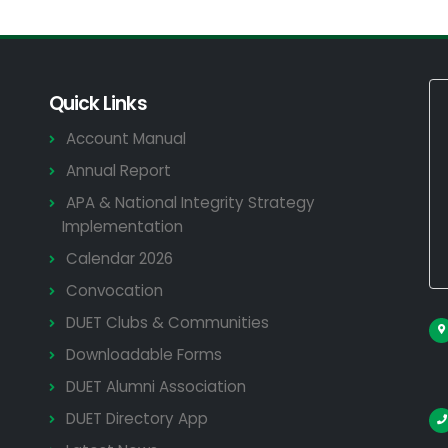
Quick Links
Account Manual
Annual Report
APA & National Integrity Strategy
Implementation
Calendar 2026
Convocation
DUET Clubs & Communities
Downloadable Forms
DUET Alumni Association
DUET Directory App