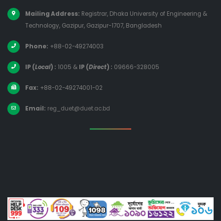
Mailing Address:
Registrar, Dhaka University of Engineering &
Technology, Gazipur, Gazipur-1707, Bangladesh
Phone:
+88-02-49274003
IP (
Local
) :
1005
&
IP (
Direct
) :
09666-328005
Fax:
+88-02-49274001-02
Email:
reg_duet@duet.ac.bd