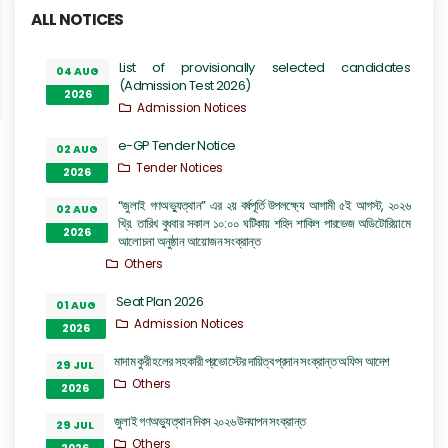
ALL NOTICES
List of provisionally selected candidates
04 AUG
(Admission Test 2026)
2026
Admission Notices
e-GP Tender Notice
02 AUG
Tender Notices
2026
“জুলাই গণঅভ্যুত্থান” এর ২য় বর্ষপূর্তি উপলক্ষ্যে আগামী ৫ই আগস্ট, ২০২৬
02 AUG
খ্রি. তারিখ বুধবার সকাল ১০:০০ ঘটিকায় শহিদ শাকিল পারভেজ অডিটোরিয়ামে
2026
আলোচনা অনুষ্ঠান আয়োজন সংক্রান্ত
Others
Seat Plan 2026
01 AUG
Admission Notices
2026
মাদাম কুরী হলের সহকারী প্রভোস্টের দায়িত্ব প্রদান সংক্রান্ত অফিস আদেশ
29 JUL
Others
2026
জুলাই গণঅভ্যুত্থান দিবস ২০২৬ উদযাপন সংক্রান্ত
29 JUL
Others