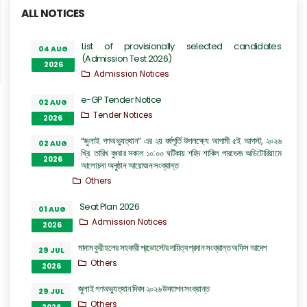
ALL NOTICES
List of provisionally selected candidates
04 AUG
(Admission Test 2026)
2026
Admission Notices
e-GP Tender Notice
02 AUG
Tender Notices
2026
“জুলাই গণঅভ্যুত্থান” এর ২য় বর্ষপূর্তি উপলক্ষ্যে আগামী ৫ই আগস্ট, ২০২৬
02 AUG
খ্রি. তারিখ বুধবার সকাল ১০:০০ ঘটিকায় শহিদ শাকিল পারভেজ অডিটোরিয়ামে
2026
আলোচনা অনুষ্ঠান আয়োজন সংক্রান্ত
Others
Seat Plan 2026
01 AUG
Admission Notices
2026
মাদাম কুরী হলের সহকারী প্রভোস্টের দায়িত্ব প্রদান সংক্রান্ত অফিস আদেশ
29 JUL
Others
2026
জুলাই গণঅভ্যুত্থান দিবস ২০২৬ উদযাপন সংক্রান্ত
29 JUL
Others