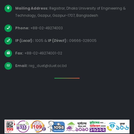
Mailing Address:
Registrar, Dhaka University of Engineering &
Technology, Gazipur, Gazipur-1707, Bangladesh
Phone:
+88-02-49274003
IP (
Local
) :
1005
&
IP (
Direct
) :
09666-328005
Fax:
+88-02-49274001-02
Email:
reg_duet@duet.ac.bd