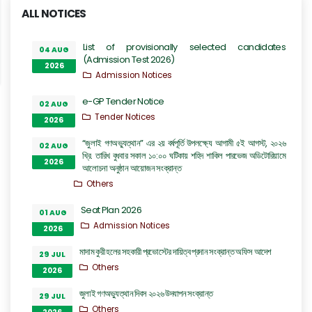
ALL NOTICES
List of provisionally selected candidates
04 AUG
(Admission Test 2026)
2026
Admission Notices
e-GP Tender Notice
02 AUG
Tender Notices
2026
“জুলাই গণঅভ্যুত্থান” এর ২য় বর্ষপূর্তি উপলক্ষ্যে আগামী ৫ই আগস্ট, ২০২৬
02 AUG
খ্রি. তারিখ বুধবার সকাল ১০:০০ ঘটিকায় শহিদ শাকিল পারভেজ অডিটোরিয়ামে
2026
আলোচনা অনুষ্ঠান আয়োজন সংক্রান্ত
Others
Seat Plan 2026
01 AUG
Admission Notices
2026
মাদাম কুরী হলের সহকারী প্রভোস্টের দায়িত্ব প্রদান সংক্রান্ত অফিস আদেশ
29 JUL
Others
2026
জুলাই গণঅভ্যুত্থান দিবস ২০২৬ উদযাপন সংক্রান্ত
29 JUL
Others