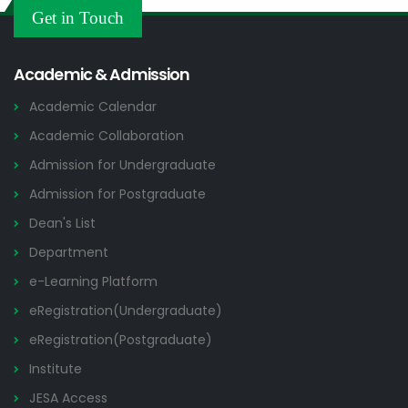
Others
Get in Touch
2026
Academic & Admission
Academic Calendar
Academic Collaboration
Admission for Undergraduate
Admission for Postgraduate
Dean's List
Department
e-Learning Platform
eRegistration(Undergraduate)
eRegistration(Postgraduate)
Institute
JESA Access