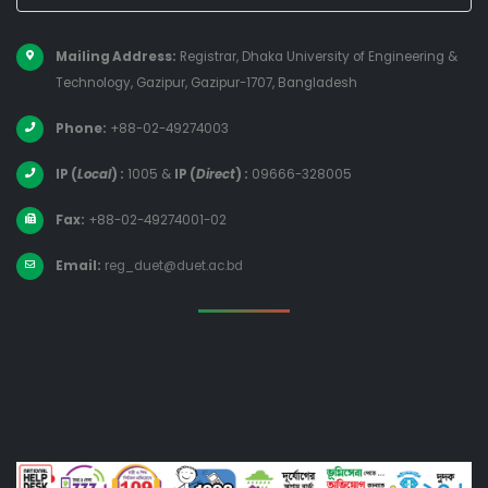
Mailing Address:
Registrar, Dhaka University of Engineering &
Technology, Gazipur, Gazipur-1707, Bangladesh
Phone:
+88-02-49274003
IP (
Local
) :
1005
&
IP (
Direct
) :
09666-328005
Fax:
+88-02-49274001-02
Email:
reg_duet@duet.ac.bd