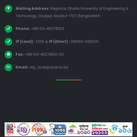
Mailing Address:
Registrar, Dhaka University of Engineering &
Technology, Gazipur, Gazipur-1707, Bangladesh
Phone:
+88-02-49274003
IP (
Local
) :
1005
&
IP (
Direct
) :
09666-328005
Fax:
+88-02-49274001-02
Email:
reg_duet@duet.ac.bd