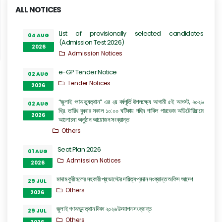
ALL NOTICES
List of provisionally selected candidates
04 AUG
(Admission Test 2026)
2026
Admission Notices
e-GP Tender Notice
02 AUG
Tender Notices
2026
“জুলাই গণঅভ্যুত্থান” এর ২য় বর্ষপূর্তি উপলক্ষ্যে আগামী ৫ই আগস্ট, ২০২৬
02 AUG
খ্রি. তারিখ বুধবার সকাল ১০:০০ ঘটিকায় শহিদ শাকিল পারভেজ অডিটোরিয়ামে
2026
আলোচনা অনুষ্ঠান আয়োজন সংক্রান্ত
Others
Seat Plan 2026
01 AUG
Admission Notices
2026
মাদাম কুরী হলের সহকারী প্রভোস্টের দায়িত্ব প্রদান সংক্রান্ত অফিস আদেশ
29 JUL
Others
2026
জুলাই গণঅভ্যুত্থান দিবস ২০২৬ উদযাপন সংক্রান্ত
29 JUL
Others