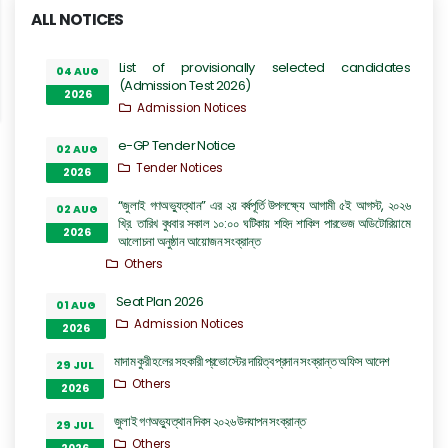
ALL NOTICES
List of provisionally selected candidates
04 AUG
(Admission Test 2026)
2026
Admission Notices
e-GP Tender Notice
02 AUG
Tender Notices
2026
“জুলাই গণঅভ্যুত্থান” এর ২য় বর্ষপূর্তি উপলক্ষ্যে আগামী ৫ই আগস্ট, ২০২৬
02 AUG
খ্রি. তারিখ বুধবার সকাল ১০:০০ ঘটিকায় শহিদ শাকিল পারভেজ অডিটোরিয়ামে
2026
আলোচনা অনুষ্ঠান আয়োজন সংক্রান্ত
Others
Seat Plan 2026
01 AUG
Admission Notices
2026
মাদাম কুরী হলের সহকারী প্রভোস্টের দায়িত্ব প্রদান সংক্রান্ত অফিস আদেশ
29 JUL
Others
2026
জুলাই গণঅভ্যুত্থান দিবস ২০২৬ উদযাপন সংক্রান্ত
29 JUL
Others