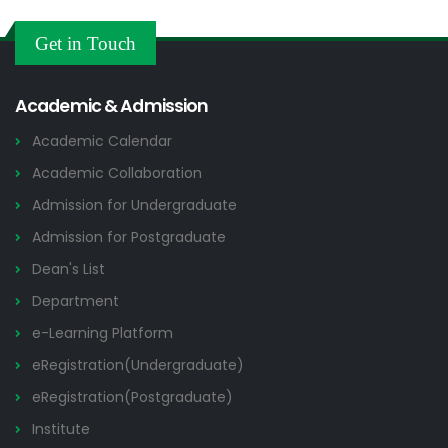
Others
2026
Get in Touch
Academic & Admission
Academic Calendar
Academic Collaboration
Admission for Undergraduate
Admission for Postgraduate
Dean's List
Department
e-Learning Platform
eRegistration(Undergraduate)
eRegistration(Postgraduate)
Institute