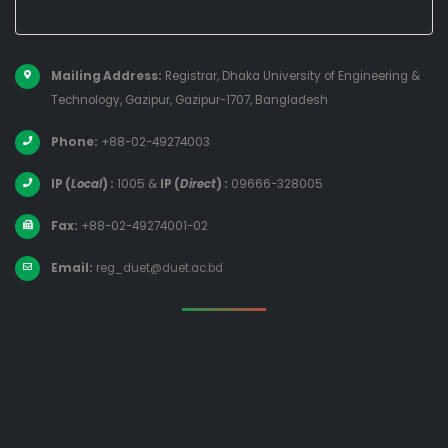
Mailing Address:
Registrar, Dhaka University of Engineering &
Technology, Gazipur, Gazipur-1707, Bangladesh
Phone:
+88-02-49274003
IP (
Local
) :
1005
&
IP (
Direct
) :
09666-328005
Fax:
+88-02-49274001-02
Email:
reg_duet@duet.ac.bd