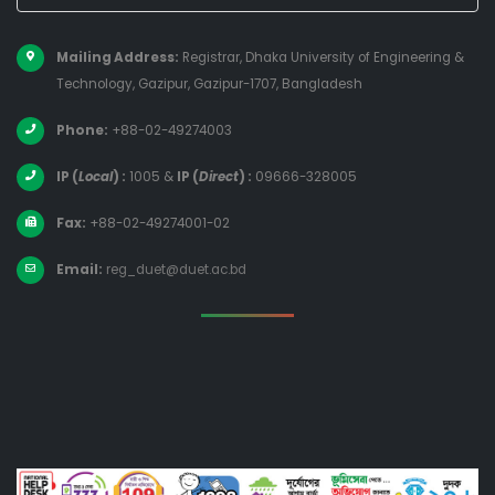
Mailing Address:
Registrar, Dhaka University of Engineering &
Technology, Gazipur, Gazipur-1707, Bangladesh
Phone:
+88-02-49274003
IP (
Local
) :
1005
&
IP (
Direct
) :
09666-328005
Fax:
+88-02-49274001-02
Email:
reg_duet@duet.ac.bd