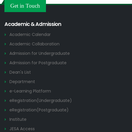
Others
Get in Touch
2026
Academic & Admission
Academic Calendar
Academic Collaboration
Admission for Undergraduate
Admission for Postgraduate
Dean's List
Department
e-Learning Platform
eRegistration(Undergraduate)
eRegistration(Postgraduate)
Institute
JESA Access