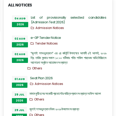
ALL NOTICES
List of provisionally selected candidates
04 AUG
(Admission Test 2026)
2026
Admission Notices
e-GP Tender Notice
02 AUG
Tender Notices
2026
“জুলাই গণঅভ্যুত্থান” এর ২য় বর্ষপূর্তি উপলক্ষ্যে আগামী ৫ই আগস্ট, ২০২৬
02 AUG
খ্রি. তারিখ বুধবার সকাল ১০:০০ ঘটিকায় শহিদ শাকিল পারভেজ অডিটোরিয়ামে
2026
আলোচনা অনুষ্ঠান আয়োজন সংক্রান্ত
Others
Seat Plan 2026
01 AUG
Admission Notices
2026
মাদাম কুরী হলের সহকারী প্রভোস্টের দায়িত্ব প্রদান সংক্রান্ত অফিস আদেশ
29 JUL
Others
2026
জুলাই গণঅভ্যুত্থান দিবস ২০২৬ উদযাপন সংক্রান্ত
29 JUL
Others