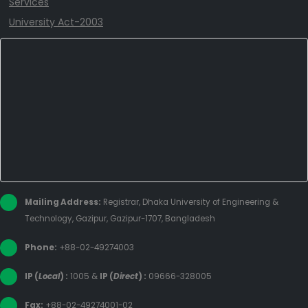
Services
University Act-2003
Mailing Address:
Registrar, Dhaka University of Engineering &
Technology, Gazipur, Gazipur-1707, Bangladesh
Phone:
+88-02-49274003
IP (
Local
) :
1005
&
IP (
Direct
) :
09666-328005
Fax:
+88-02-49274001-02