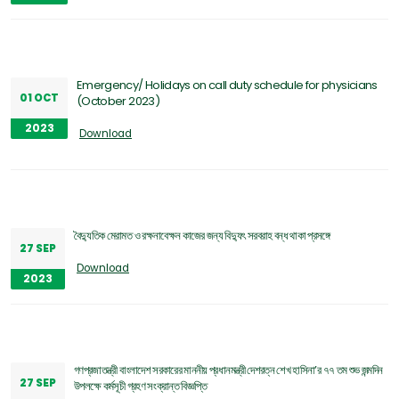
Emergency/ Holidays on call duty schedule for physicians
01 OCT
(October 2023)
2023
Download
বৈদ্যুতিক মেরামত ও রক্ষনাবেক্ষন কাজের জন্য বিদ্যুৎ সরবরাহ বন্ধ থাকা প্রসঙ্গে
27 SEP
Download
2023
গণপ্রজাতন্ত্রী বাংলাদেশ সরকারের মাননীয় প্রধানমন্ত্রী দেশরত্ন শেখ হাসিনা’র ৭৭ তম শুভ জন্মদিন
27 SEP
উপলক্ষে কর্মসূচী গ্রহণ সংক্রান্ত বিজ্ঞপ্তি