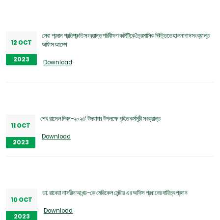
সেবা প্রদান প্রতিশ্রুতি সংক্রান্ত পরিবীক্ষণ কমিটিকে ত্রৈমাসিক ভিত্তিতে হালনাগাদ সংক্রান্ত
12 OCT
অফিস আদেশ
2023
Download
শেখ রাসেল দিবস-২০২৩’ উদযাপন উপলক্ষে গৃহিত কর্মসূচী সংক্রান্ত
11 OCT
Download
2023
ডা: রাবেয়া নাসরীন আখন্ড-কে মেডিকেল সেন্টার এর অফিস প্রধানের দায়িত্ব প্রদান
10 OCT
Download
2023