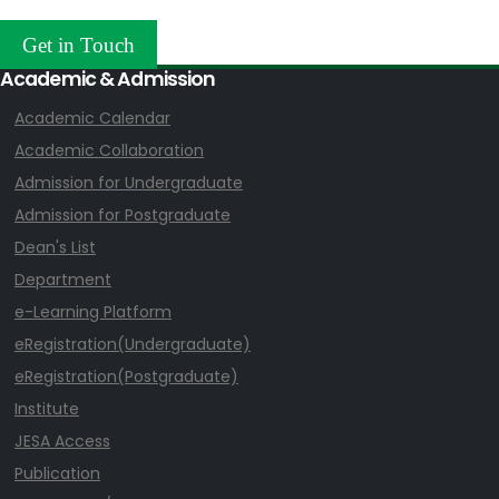
Get in Touch
Academic & Admission
Academic Calendar
Academic Collaboration
Admission for Undergraduate
Admission for Postgraduate
Dean's List
Department
e-Learning Platform
eRegistration(Undergraduate)
eRegistration(Postgraduate)
Institute
JESA Access
Publication