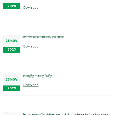
2023
Download
ক্যাম্পাসে বিদ্যুৎ সরবরাহ বন্ধ থাকা প্রসঙ্গে
28 NOV
Download
2023
হল সংযুক্তি সংক্রান্ত বিজ্ঞপ্তি
23 NOV
Download
2023
Emergency/ Holidays on call duty schedule for physicians