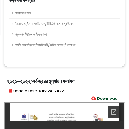
উদ্ভাবনী কার্যক্রম
ইনোভেশন টিম
ইনোভেশন/সেবা সহজিকরণ/ডিজিটাইজেশন/প্রতিবেদন
প্রজ্ঞাপন/নীতিমালা/নির্দেশিকা
বার্ষিক কর্মপরিকল্পনা/কার্যবিবরনী/অফিস আদেশ/প্রজ্ঞাপন
২০২১-২০২২ অর্থবছরের মূল্যায়ন ফলাফল
Update Date:
Nov 24, 2022
Download