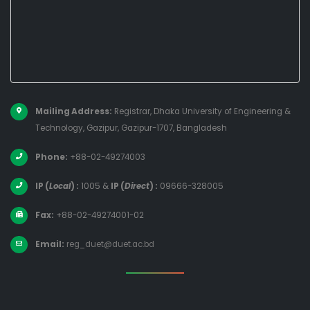
Mailing Address:
Registrar, Dhaka University of Engineering &
Technology, Gazipur, Gazipur-1707, Bangladesh
Phone:
+88-02-49274003
IP (
Local
) :
1005
&
IP (
Direct
) :
09666-328005
Fax:
+88-02-49274001-02
Email:
reg_duet@duet.ac.bd