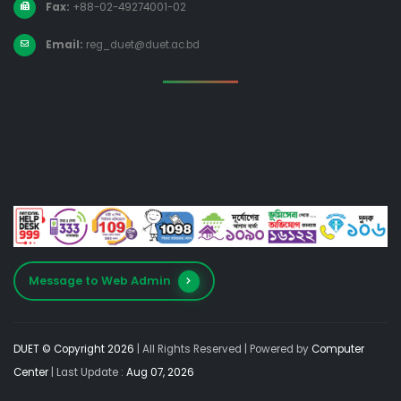
Fax:
+88-02-49274001-02
Email:
reg_duet@duet.ac.bd
Message to Web Admin
DUET © Copyright 2026
| All Rights Reserved |
Powered by
Computer
Center
| Last Update :
Aug 07, 2026