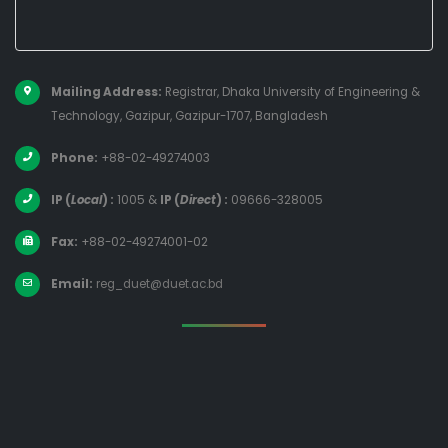
Mailing Address:
Registrar, Dhaka University of Engineering &
Technology, Gazipur, Gazipur-1707, Bangladesh
Phone:
+88-02-49274003
IP (
Local
) :
1005
&
IP (
Direct
) :
09666-328005
Fax:
+88-02-49274001-02
Email:
reg_duet@duet.ac.bd