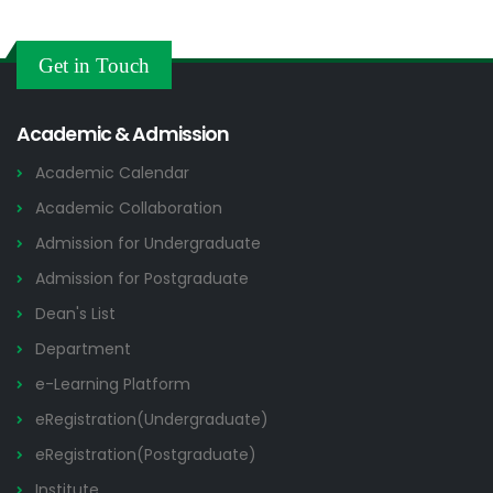
Get in Touch
Academic & Admission
Academic Calendar
Academic Collaboration
Admission for Undergraduate
Admission for Postgraduate
Dean's List
Department
e-Learning Platform
eRegistration(Undergraduate)
eRegistration(Postgraduate)
Institute