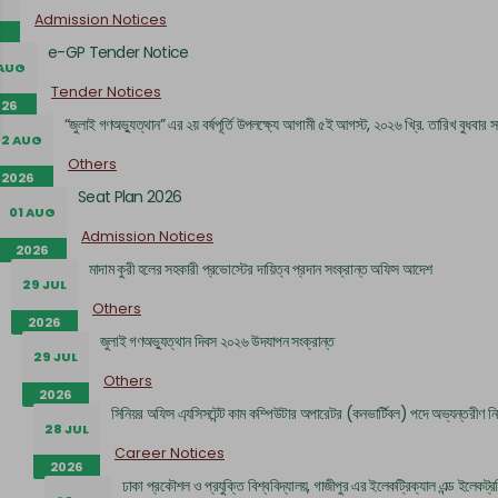
Admission Notices
e-GP Tender Notice
 AUG
Tender Notices
026
“জুলাই গণঅভ্যুত্থান” এর ২য় বর্ষপূর্তি উপলক্ষ্যে আগামী ৫ই আগস্ট, ২০২৬ খ্রি. তারিখ বুধ
02 AUG
Others
2026
Seat Plan 2026
01 AUG
Admission Notices
2026
মাদাম কুরী হলের সহকারী প্রভোস্টের দায়িত্ব প্রদান সংক্রান্ত অফিস আদেশ
29 JUL
Others
2026
জুলাই গণঅভ্যুত্থান দিবস ২০২৬ উদযাপন সংক্রান্ত
29 JUL
Others
2026
সিনিয়র অফিস এ্যসিসটেন্ট কাম কম্পিউটার অপারেটর (কনভার্টিবল) পদে অভ্যন্তরীণ নি
28 JUL
Career Notices
2026
ঢাকা প্রকৌশল ও প্রযুক্তি বিশ্ববিদ্যালয়, গাজীপুর এর ইলেকট্রিক্যাল এন্ড ইলেকট্র