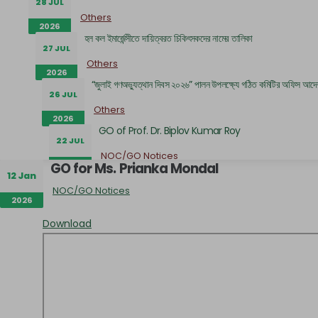
28 JUL
Others
2026
হল কল ইমার্জেন্সীতে দায়িত্বরত চিকিৎসকদের নামের তালিকা
27 JUL
Others
2026
“জুলাই গণঅভ্যুত্থান দিবস ২০২৬” পালন উপলক্ষ্যে গঠিত কমিটির অফিস আদে
26 JUL
Others
2026
GO of Prof. Dr. Biplov Kumar Roy
22 JUL
NOC/GO Notices
GO for Ms. Prianka Mondal
2026
12 Jan
Research and Academic Committee এর নোটিশ
22 JUL
NOC/GO Notices
2026
Others
2026
জনাব সামিউল ইসলাম এর NOC
Download
21 JUL
NOC/GO Notices
2026
কাজী নজরুল ইসলাম হলের সহকারী প্রভোস্টের দায়িত্ব প্রদান সংক্র
21 JUL
Others
2026
আবাসিক হলে সীট বরাদ্দ সংক্রান্ত বিজ্ঞপ্তি