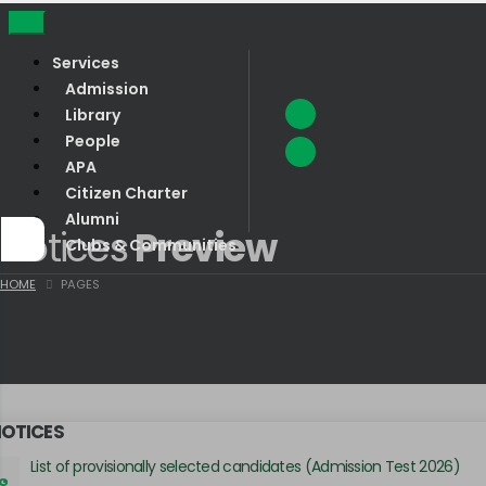
Services
Admission
Library
People
APA
Citizen Charter
Alumni
Notices
Preview
Clubs & Communities
HOME
PAGES
NOTICES
List of provisionally selected candidates (Admission Test 2026)
UG