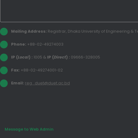
Mailing Address:
Registrar, Dhaka University of Engineering &
Phone:
+88-02-49274003
IP (
Local
) :
1005
&
IP (
Direct
) :
09666-328005
Fax:
+88-02-49274001-02
Email:
reg_duet@duet.ac.bd
Message to Web Admin