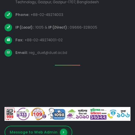
Technology, Gazipur, Gazipur-1707, Bangladesh
Phone:
+88-02-49274003
IP (
Local
) :
1005
&
IP (
Direct
) :
09666-328005
Fax:
+88-02-49274001-02
Email:
reg_duet@duet.ac.bd
Message to Web Admin