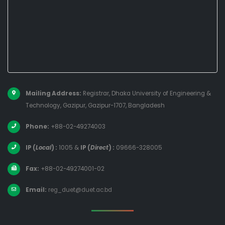
Mailing Address:
Registrar, Dhaka University of Engineering &
Technology, Gazipur, Gazipur-1707, Bangladesh
Phone:
+88-02-49274003
IP (
Local
) :
1005
&
IP (
Direct
) :
09666-328005
Fax:
+88-02-49274001-02
Email:
reg_duet@duet.ac.bd