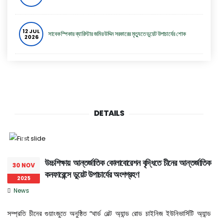
12 JUL
সাবেক স্পিকার ব্যারিস্টার জমির উদ্দিন সরকারের মৃত্যুতে ডুয়েট উপাচার্যের শোক
2026
ডুয়েটে গবেষণায় উৎকর্ষ, আন্তর্জাতিক কোলাবোরেশন ও উচ্চশিক্ষা বিষয়ক সেমিনার
08 JUL
2026
অনুষ্ঠিত
04 JUL
ডুয়েটের সঙ্গে ইউজিসির সমঝোতা স্মারক স্বাক্ষরিত
DETAILS
2026
Previous
Next
27 JUN
শেষ হলো ডুয়েটের সিএসই কার্নিভাল ২০২৬
2026
উচ্চশিক্ষায় আন্তর্জাতিক কোলাবোরেশন বৃদ্ধিতে চীনের আন্তর্জাতিক
30 NOV
কনফারেন্সে ডুয়েট উপাচার্যের অংশগ্রহণ
2025
26 JUN
News
ডুয়েটে দুই দিনব্যাপী সিএসই কার্নিভাল শুরু
2026
সম্প্রতি চীনের গুয়াংজুতে অনুষ্ঠিত “থার্ড বেল্ট অ্যান্ড রোড চাইনিজ ইউনিভার্সিটি অ্যান্ড