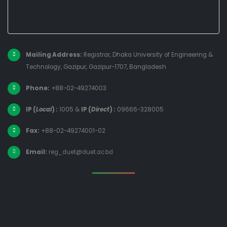
Mailing Address:
Registrar, Dhaka University of Engineering &
Technology, Gazipur, Gazipur-1707, Bangladesh
Phone:
+88-02-49274003
IP (
Local
) :
1005
&
IP (
Direct
) :
09666-328005
Fax:
+88-02-49274001-02
Email:
reg_duet@duet.ac.bd