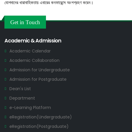
যোগদানের ধারাবাহিকতায় এবারের কনফারেন্সে অংশগ্রহণ করেন।
Get in Touch
Academic & Admission
Academic Calendar
Academic Collaboration
Admission for Undergraduate
Admission for Postgraduate
Dean's List
Department
e-Learning Platform
eRegistration(Undergraduate)
eRegistration(Postgraduate)