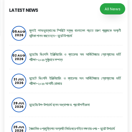
All News
LATEST NEWS
জুলাই গণঅভ্যুত্থানের স্পিরিটে সমৃদ্ধ বাংলাদেশ গড়তে তরুণ প্রজন্মকে অগ্রণী
05 AUG
2026
ভূমিকা পালন করতে হবে - ডুয়েট উপাচার্য
ডুয়েটের বিএসসি ইঞ্জিনিয়ারিং ও ব্যাচেলর অব আর্কিটেকচার প্রোগ্রামের ভর্তি
02 AUG
2026
পরীক্ষা-২০২৬ সুষ্ঠুভাবে সম্পন্ন
ডুয়েটে বিএসসি ইঞ্জিনিয়ারিং ও ব্যাচেলর অব আর্কিটেকচার প্রোগ্রামের ভর্তি
31 JUL
2026
পরীক্ষা-২০২৬ আগামী রোববার
29 JUL
ডুয়েটের উপ-উপাচার্য হলেন অধ্যাপক ড. প্রকৌশলী রুমা
2026
25 JUL
বৈজ্ঞানিক ও প্রযুক্তিগত অগ্রগতি নির্ভর করে গণিতে দক্ষতার ওপর - ডুয়েট উপাচার্য
2026