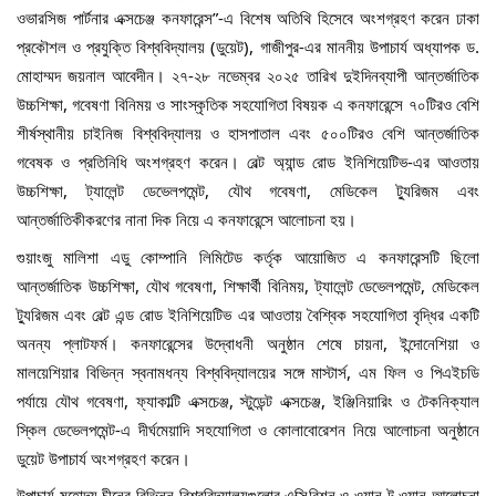
ওভারসিজ পার্টনার এক্সচেঞ্জ কনফারেন্স”-এ বিশেষ অতিথি হিসেবে অংশগ্রহণ করেন ঢাকা
প্রকৌশল ও প্রযুক্তি বিশ্ববিদ্যালয় (ডুয়েট), গাজীপুর-এর মাননীয় উপাচার্য অধ্যাপক ড.
মোহাম্মদ জয়নাল আবেদীন। ২৭-২৮ নভেম্বর ২০২৫ তারিখ দুইদিনব্যাপী আন্তর্জাতিক
উচ্চশিক্ষা, গবেষণা বিনিময় ও সাংস্কৃতিক সহযোগিতা বিষয়ক এ কনফারেন্সে ৭০টিরও বেশি
শীর্ষস্থানীয় চাইনিজ বিশ্ববিদ্যালয় ও হাসপাতাল এবং ৫০০টিরও বেশি আন্তর্জাতিক
গবেষক ও প্রতিনিধি অংশগ্রহণ করেন। বেল্ট অ্যান্ড রোড ইনিশিয়েটিভ-এর আওতায়
উচ্চশিক্ষা, ট্যালেন্ট ডেভেলপমেন্ট, যৌথ গবেষণা, মেডিকেল ট্যুরিজম এবং
আন্তর্জাতিকীকরণের নানা দিক নিয়ে এ কনফারেন্সে আলোচনা হয়।
গুয়াংজু মালিশা এডু কোম্পানি লিমিটেড কর্তৃক আয়োজিত এ কনফারেন্সটি ছিলো
আন্তর্জাতিক উচ্চশিক্ষা, যৌথ গবেষণা, শিক্ষার্থী বিনিময়, ট্যালেন্ট ডেভেলপমেন্ট, মেডিকেল
ট্যুরিজম এবং বেল্ট এন্ড রোড ইনিশিয়েটিভ এর আওতায় বৈশ্বিক সহযোগিতা বৃদ্ধির একটি
অনন্য প্লাটফর্ম। কনফারেন্সের উদ্বোধনী অনুষ্ঠান শেষে চায়না, ইন্দোনেশিয়া ও
মালয়েশিয়ার বিভিন্ন স্বনামধন্য বিশ্ববিদ্যালয়ের সঙ্গে মাস্টার্স, এম ফিল ও পিএইচডি
পর্যায়ে যৌথ গবেষণা, ফ্যাকাল্টি এক্সচেঞ্জ, স্টুডেন্ট এক্সচেঞ্জ, ইঞ্জিনিয়ারিং ও টেকনিক্যাল
স্কিল ডেভেলপমেন্ট-এ দীর্ঘমেয়াদি সহযোগিতা ও কোলাবোরেশন নিয়ে আলোচনা অনুষ্ঠানে
ডুয়েট উপাচার্য অংশগ্রহণ করেন।
উপাচার্য মহোদয় চীনের বিভিন্ন বিশ্ববিদ্যালয়গুলোর এক্সিবিশন ও ওয়ান টু ওয়ান আলোচনা