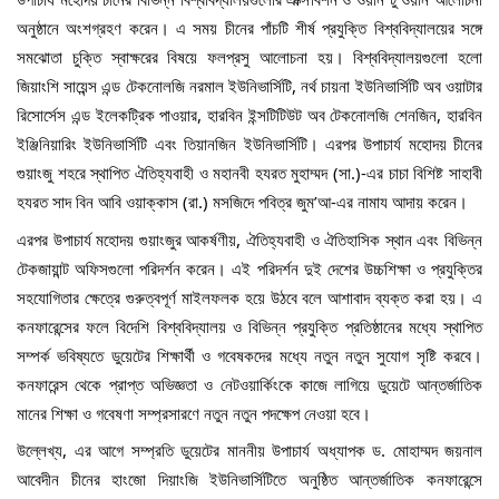
অনুষ্ঠানে অংশগ্রহণ করেন। এ সময় চীনের পাঁচটি শীর্ষ প্রযুক্তি বিশ্ববিদ্যালয়ের সঙ্গে
সমঝোতা চুক্তি স্বাক্ষরের বিষয়ে ফলপ্রসু আলোচনা হয়। বিশ্ববিদ্যালয়গুলো হলো
জিয়াংশি সায়েন্স এন্ড টেকনোলজি নরমাল ইউনিভার্সিটি, নর্থ চায়না ইউনিভার্সিটি অব ওয়াটার
রিসোর্সেস এন্ড ইলেকট্রিক পাওয়ার, হারবিন ইন্সটিটিউট অব টেকনোলজি শেনজিন, হারবিন
ইঞ্জিনিয়ারিং ইউনিভার্সিটি এবং তিয়ানজিন ইউনিভার্সিটি। এরপর উপাচার্য মহোদয় চীনের
গুয়াংজু শহরে স্থাপিত ঐতিহ্যবাহী ও মহানবী হযরত মুহাম্মদ (সা.)-এর চাচা বিশিষ্ট সাহাবী
হযরত সাদ বিন আবি ওয়াক্কাস (রা.) মসজিদে পবিত্র জুম’আ-এর নামায আদায় করেন।
এরপর উপাচার্য মহোদয় গুয়াংজুর আকর্ষণীয়, ঐতিহ্যবাহী ও ঐতিহাসিক স্থান এবং বিভিন্ন
টেকজায়ান্ট অফিসগুলো পরিদর্শন করেন। এই পরিদর্শন দুই দেশের উচ্চশিক্ষা ও প্রযুক্তির
সহযোগিতার ক্ষেত্রে গুরুত্বপূর্ণ মাইলফলক হয়ে উঠবে বলে আশাবাদ ব্যক্ত করা হয়। এ
কনফারেন্সের ফলে বিদেশি বিশ্ববিদ্যালয় ও বিভিন্ন প্রযুক্তি প্রতিষ্ঠানের মধ্যে স্থাপিত
সম্পর্ক ভবিষ্যতে ডুয়েটের শিক্ষার্থী ও গবেষকদের মধ্যে নতুন নতুন সুযোগ সৃষ্টি করবে।
কনফারেন্স থেকে প্রাপ্ত অভিজ্ঞতা ও নেটওয়ার্কিংকে কাজে লাগিয়ে ডুয়েটে আন্তর্জাতিক
মানের শিক্ষা ও গবেষণা সম্প্রসারণে নতুন নতুন পদক্ষেপ নেওয়া হবে।
উল্লেখ্য, এর আগে সম্প্রতি ডুয়েটের মাননীয় উপাচার্য অধ্যাপক ড. মোহাম্মদ জয়নাল
আবেদীন চীনের হাংজো দিয়াংজি ইউনিভার্সিটিতে অনুষ্ঠিত আন্তর্জাতিক কনফারেন্সে