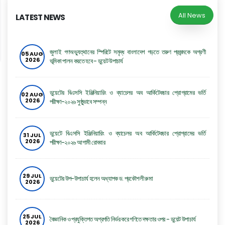
All News
LATEST NEWS
জুলাই গণঅভ্যুত্থানের স্পিরিটে সমৃদ্ধ বাংলাদেশ গড়তে তরুণ প্রজন্মকে অগ্রণী
05 AUG
2026
ভূমিকা পালন করতে হবে - ডুয়েট উপাচার্য
ডুয়েটের বিএসসি ইঞ্জিনিয়ারিং ও ব্যাচেলর অব আর্কিটেকচার প্রোগ্রামের ভর্তি
02 AUG
2026
পরীক্ষা-২০২৬ সুষ্ঠুভাবে সম্পন্ন
ডুয়েটে বিএসসি ইঞ্জিনিয়ারিং ও ব্যাচেলর অব আর্কিটেকচার প্রোগ্রামের ভর্তি
31 JUL
2026
পরীক্ষা-২০২৬ আগামী রোববার
29 JUL
ডুয়েটের উপ-উপাচার্য হলেন অধ্যাপক ড. প্রকৌশলী রুমা
2026
25 JUL
বৈজ্ঞানিক ও প্রযুক্তিগত অগ্রগতি নির্ভর করে গণিতে দক্ষতার ওপর - ডুয়েট উপাচার্য
2026