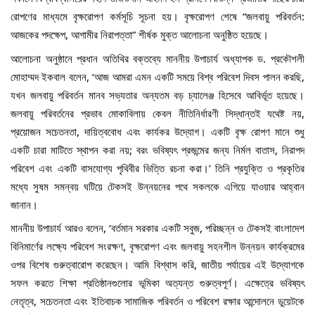
রোপণের মাধ্যমে বৃক্ষরোপণ কর্মসূচি সূচনা হয়। বৃক্ষরোপণ শেষে “জলবায়ু পরিবর্তন: 
আজকের পদক্ষেপ, আগামীর নিরাপত্তা” শীর্ষক মুক্ত আলোচনা অনুষ্ঠিত হয়েছে।
আলোচনা অনুষ্ঠানে প্রধান অতিথির বক্তব্যে মাননীয় উপাচার্য অধ্যাপক ড. প্রকৌশলী 
মোহাম্মদ ইকবাল বলেন, ‘আজ আমরা এমন একটি সময়ে বিশ্ব পরিবেশ দিবস পালন করছি, 
যখন জলবায়ু পরিবর্তন মানব সভ্যতার অন্যতম বড় চ্যালেঞ্জ হিসেবে আবির্ভূত হয়েছে। 
জলবায়ু পরিবর্তনের প্রভাব মোকাবিলায় কেবল নীতিনির্ধারণী সিদ্ধান্তই যথেষ্ট নয়, 
প্রয়োজন সচেতনতা, দায়িত্ববোধ এবং কার্যকর উদ্যোগ। একটি বৃক্ষ রোপণ মানে শুধু 
একটি চারা মাটিতে স্থাপন করা নয়; বরং ভবিষ্যৎ প্রজন্মের জন্য নির্মল বাতাস, নিরাপদ 
পরিবেশ এবং একটি বাসযোগ্য পৃথিবীর ভিত্তি রচনা করা।’ তিনি প্রযুক্তি ও প্রকৃতির 
মধ্যে সুষম সমন্বয় ঘটিয়ে টেকসই উন্নয়নের পথে সকলকে এগিয়ে যাওয়ার আহ্বান 
জানান।
মাননীয় উপাচার্য আরও বলেন, ‘বর্তমান সরকার একটি সবুজ, পরিচ্ছন্ন ও টেকসই বাংলাদেশ 
বিনিমার্ণের লক্ষ্যে পরিবেশ সংরক্ষণ, বৃক্ষরোপণ এবং জলবায়ু সহনশীল উন্নয়ন কার্যক্রমের 
ওপর বিশেষ গুরুত্বারোপ করেছেন। আমি বিশ্বাস করি, জাতীয় পর্যায়ের এই উদ্যোগকে 
সফল করতে শিক্ষা প্রতিষ্ঠানগুলোর ভূমিকা অত্যন্ত গুরুত্বপূর্ণ। এক্ষেত্রে ভবিষ্যৎ 
নেতৃত্ব, সচেতনতা এবং ইতিবাচক সামাজিক পরিবর্তন ও পরিবেশ রক্ষার আন্দোলনে ডুয়েটকে 