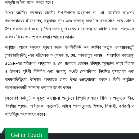
অগ্রণী ভূমিকা পালন করতে হবে।’ 
বিশেষ অতিথির বক্তব্যে মাননীয় উপ-উপাচার্য অধ্যাপক ড. মো. আরেফিন কাওসার 
পরিবেশবান্ধব জীবনযাপন, সবুজায়ন বৃদ্ধি এবং জলবায়ু সহনশীল অবকাঠামো গড়ে তোলার 
উপর গুরুত্বারোপ করেন। তিনি জলবায়ু পরিবর্তনের চ্যালেঞ্জ মোকাবিলায় তরুণ প্রজন্মকে 
আরও সক্রিয় ও সম্পৃক্ত হওয়ার আহ্বান জানান।
অনুষ্ঠানে আরও বক্তব্য প্রদান করেন ইনস্টিটিউট অব ওয়াটার অ্যান্ড এনভায়রনমেন্ট 
(আইডাব্লিউই)-এর পরিচালক অধ্যাপক ড. মো. আকরামুল আলম। সভাপতির বক্তব্যে 
3CSR-এর পরিচালক অধ্যাপক ড. মো. মনোয়ার হোসেন ভবিষ্যৎ প্রজন্মের জন্য নিরাপদ 
ও টেকসই পৃথিবী বিনির্মাণ এবং জলবায়ু সংকট মোকাবিলায় নিয়মিত বৃক্ষরোপণ এবং 
গবেষণাভিত্তিক উদ্যোগ অব্যাহত রাখার উপর গুরুত্বারোপ করেন। তিনি অনুষ্ঠানে 
অংশগ্রহণকারী সকলকে ধন্যবাদ জ্ঞাপন করেন।
বৃক্ষরোপণ কর্মসূচি ও মুক্ত আলোচনা অনুষ্ঠানে বিশ্ববিদ্যালয়ের বিভিন্ন অনুষদের ডীন, 
বিভাগীয় প্রধান, পরিচালক, প্রভোস্ট, অফিস প্রধানবৃন্দসহ শিক্ষক, শিক্ষার্থী, কর্মকর্তা ও 
কর্মচারীবৃন্দ অংশগ্রহণ করেন।
Get in Touch