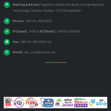
Mailing Address:
Registrar, Dhaka University of Engineering &
Technology, Gazipur, Gazipur-1707, Bangladesh
Phone:
+88-02-49274003
IP (
Local
) :
1005
&
IP (
Direct
) :
09666-328005
Fax:
+88-02-49274001-02
Email:
reg_duet@duet.ac.bd