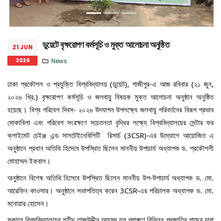
ডুয়েটে বৃক্ষরোপণ কর্মসূচি ও মুক্ত আলোচনা অনুষ্ঠিত
21 JUN
2026
News
ঢাকা প্রকৌশল ও প্রযুক্তি বিশ্ববিদ্যালয় (ডুয়েট), গাজীপুর-এ আজ রবিবার (২১ জুন, 
২০২৬ খ্রি.) বৃক্ষরোপণ কর্মসূচি ও জলবায়ু বিষয়ক মুক্ত আলোচনা অনুষ্ঠান অনুষ্ঠিত 
হয়েছে। বিশ্ব পরিবেশ দিবস- ২০২৬ উদযাপন উপলক্ষ্যে জলবায়ু পরিবর্তনের বিরূপ প্রভাব 
মোকাবিলা এবং পরিবেশ সংরক্ষণে সচেতনতা বৃদ্ধির লক্ষ্যে বিশ্ববিদ্যালয়ের সেন্টার ফর 
ক্লাইমেট চেইঞ্জ এন্ড সাসটেইনেবিলিটি  রিসার্চ (3CSR)-এর উদ্যোগে আয়োজিত এ 
অনুষ্ঠানে প্রধান অতিথি হিসেবে উপস্থিত ছিলেন মাননীয় উপাচার্য অধ্যাপক ড. প্রকৌশলী 
মোহাম্মদ ইকবাল। 
অনুষ্ঠানে বিশেষ অতিথি হিসেবে উপস্থিত ছিলেন মাননীয় উপ-উপাচার্য অধ্যাপক ড. মো. 
আরেফিন কাওসার। অনুষ্ঠানে সভাপতিত্ব করেন 3CSR-এর পরিচালক অধ্যাপক ড. মো. 
মনোয়ার হোসেন।
সকালে বিশ্ববিদ্যালয়ের শহীদ তাজউদ্দীন আহমদ হল প্রাঙ্গণে বিভিন্ন প্রজাতির গাছের চারা 