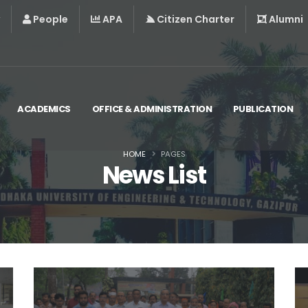
People
APA
Citizen Charter
Alumni
ACADEMICS
OFFICE & ADMINISTRATION
PUBLICATION
HOME
PAGES
News List